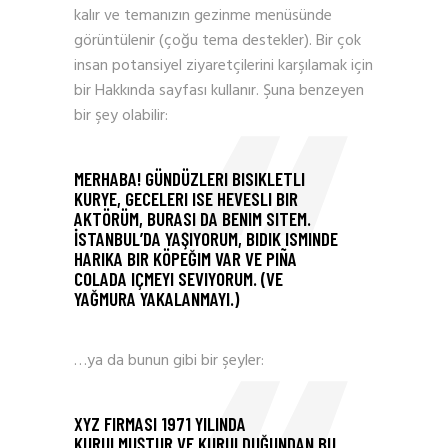
kalır ve temanızın gezinme menüsünde
görüntülenir (çoğu tema destekler). Bir çok
insan potansiyel ziyaretçilerini karşılamak için
bir Hakkında sayfası kullanır. Şuna benzeyen
bir şey olabilir:
MERHABA! GÜNDÜZLERI BISIKLETLI
KURYE, GECELERI ISE HEVESLI BIR
AKTÖRÜM, BURASI DA BENIM SITEM.
İSTANBUL’DA YAŞIYORUM, BIDIK ISMINDE
HARIKA BIR KÖPEĞIM VAR VE PIÑA
COLADA IÇMEYI SEVIYORUM. (VE
YAĞMURA YAKALANMAYI.)
…ya da bunun gibi bir şeyler:
XYZ FIRMASI 1971 YILINDA
KURULMUŞTUR VE KURULDUĞUNDAN BU