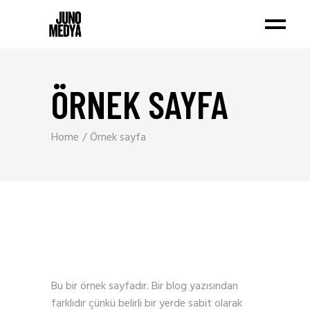
ÖRNEK SAYFA
Home
Örnek sayfa
Bu bir örnek sayfadır. Bir blog yazısından
farklıdır çünkü belirli bir yerde sabit olarak